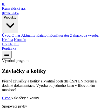
K
Kunvaldská a.s.
perovna.cz
Produkty
Úvod
O nás
Aktuality
Katalog
Konfigurátor
Zakázková výroba
Kvalita
Kontakt
CS
|
EN
|
DE
Poptávka
Výrobní program
Závlačky
a kolíky
Přesné závlačky a kolíky z kvalitní oceli dle ČSN EN norem a
dodané dokumentace. Výroba od jednoho kusu v libovolném
množství.
Úvod
/
Závlačky
a kolíky
Spojovací prvky