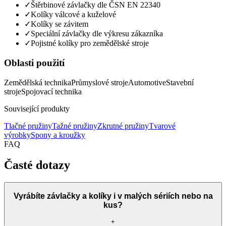
✓
Štěrbinové závlačky dle ČSN EN 22340
✓
Kolíky válcové a kuželové
✓
Kolíky se závitem
✓
Speciální závlačky dle výkresu zákazníka
✓
Pojistné kolíky pro zemědělské stroje
Oblasti použití
Zemědělská technika
Průmyslové stroje
Automotive
Stavební
stroje
Spojovací technika
Související produkty
Tlačné pružiny
Tažné pružiny
Zkrutné pružiny
Tvarové
výrobky
Spony a kroužky
FAQ
Časté dotazy
Vyrábíte závlačky a kolíky i v malých sériích nebo na
kus?
+