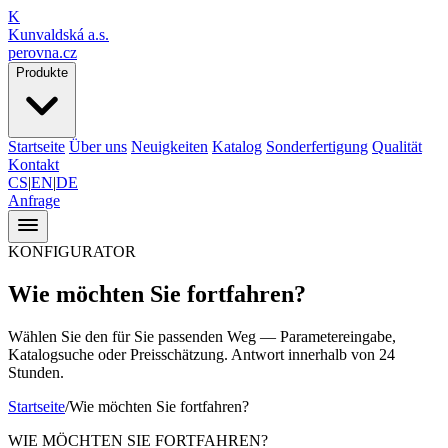
K
Kunvaldská a.s.
perovna.cz
Produkte
Startseite
Über uns
Neuigkeiten
Katalog
Sonderfertigung
Qualität
Kontakt
CS
|
EN
|
DE
Anfrage
KONFIGURATOR
Wie möchten
Sie fortfahren?
Wählen Sie den für Sie passenden Weg — Parametereingabe,
Katalogsuche oder Preisschätzung. Antwort innerhalb von 24
Stunden.
Startseite
/
Wie möchten
Sie fortfahren?
WIE MÖCHTEN SIE FORTFAHREN?